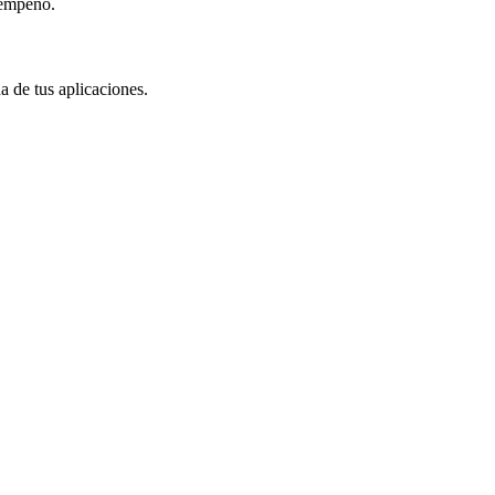
sempeño.
a de tus aplicaciones.
 necesites, sean nativas o web app o hibridas, para cumplir los requeri
OS, generando las APS e IPA respectivamente.
as funcionalidades que deseas tu o tu empresa, de forma que te agilizar